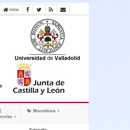
Inicio
Miscelánea
torias
Agenda