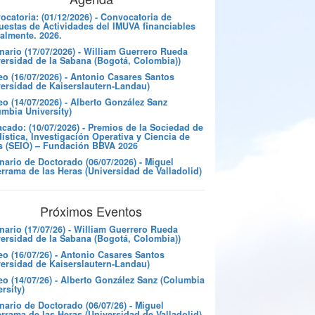
catoria: (01/12/2026) - Convocatoria de
uestas de Actividades del IMUVA financiables
almente. 2026.
nario (17/07/2026) - William Guerrero Rueda
versidad de la Sabana (Bogotá, Colombia))
eo (16/07/2026) - Antonio Casares Santos
versidad de Kaiserslautern-Landau)
o (14/07/2026) - Alberto González Sanz
umbia University)
cado: (10/07/2026) - Premios de la Sociedad de
ística, Investigación Operativa y Ciencia de
s (SEIO) – Fundación BBVA 2026
nario de Doctorado (06/07/2026) - Miguel
rrama de las Heras (Universidad de Valladolid)
Próximos Eventos
nario (17/07/26) - William Guerrero Rueda
versidad de la Sabana (Bogotá, Colombia))
eo (16/07/26) - Antonio Casares Santos
versidad de Kaiserslautern-Landau)
eo (14/07/26) - Alberto González Sanz (Columbia
rsity)
ario de Doctorado (06/07/26) - Miguel
rrama de las Heras (Universidad de Valladolid)