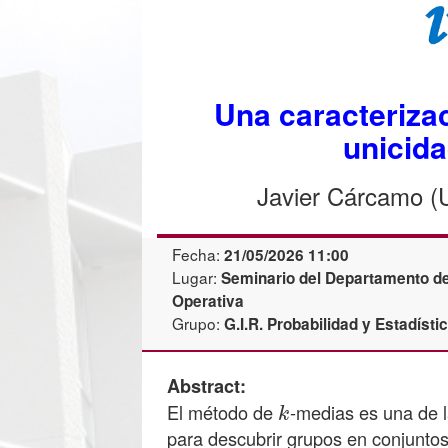
Una caracterizac
unicid
Javier Cárcamo (U
Fecha:
21/05/2026 11:00
Lugar:
Seminario del Departamento de 
Operativa
Grupo:
G.I.R. Probabilidad y Estadíst
Abstract:
k
El método de
-medias es una de l
para descubrir grupos en conjuntos
k