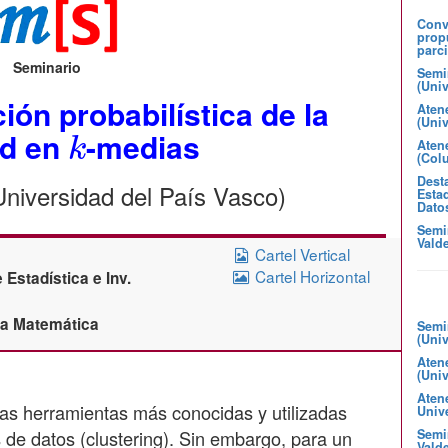
Convo
prop
parci
Seminario
Semi
(Uni
ión probabilística de la
k
Aten
(Uni
ad en
-medias
Atene
(Col
Desta
niversidad del País Vasco)
Estad
Dato
Semi
Valde
Cartel Vertical
Cartel Horizontal
Estadística e Inv.
ica Matemática
Semi
(Uni
Aten
(Uni
Aten
as herramientas más conocidas y utilizadas
Unive
 de datos (clustering). Sin embargo, para un
Semin
Valde