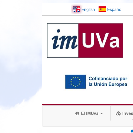
English
Español
El IMUva
Inves