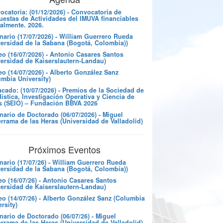
catoria: (01/12/2026) - Convocatoria de
uestas de Actividades del IMUVA financiables
almente. 2026.
nario (17/07/2026) - William Guerrero Rueda
versidad de la Sabana (Bogotá, Colombia))
eo (16/07/2026) - Antonio Casares Santos
versidad de Kaiserslautern-Landau)
o (14/07/2026) - Alberto González Sanz
umbia University)
cado: (10/07/2026) - Premios de la Sociedad de
ística, Investigación Operativa y Ciencia de
s (SEIO) – Fundación BBVA 2026
nario de Doctorado (06/07/2026) - Miguel
rrama de las Heras (Universidad de Valladolid)
Próximos Eventos
nario (17/07/26) - William Guerrero Rueda
versidad de la Sabana (Bogotá, Colombia))
eo (16/07/26) - Antonio Casares Santos
versidad de Kaiserslautern-Landau)
eo (14/07/26) - Alberto González Sanz (Columbia
rsity)
ario de Doctorado (06/07/26) - Miguel
rrama de las Heras (Universidad de Valladolid)