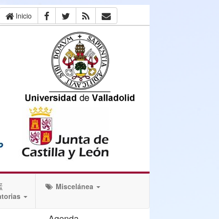
Inicio
Miscelánea
torias
Agenda