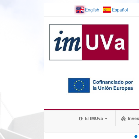
English
Español
El IMUva
Inves