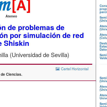
Convo
prop
parci
Ateneo
Semi
(Uni
ión de problemas de
Aten
(Uni
ón por simulación de red
Atene
(Col
e Shiskin
Desta
Estad
Dato
lla (Universidad de Sevilla)
Semi
Valde
Cartel Horizontal
 de Ciencias.
Semi
(Uni
Aten
(Uni
Aten
Unive
Semin
Valde