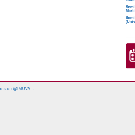
Semi
Martí
Semi
(Univ
ets en @IMUVA_.