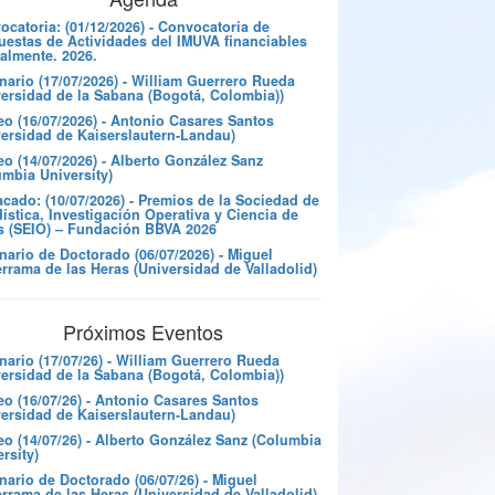
catoria: (01/12/2026) - Convocatoria de
uestas de Actividades del IMUVA financiables
almente. 2026.
nario (17/07/2026) - William Guerrero Rueda
versidad de la Sabana (Bogotá, Colombia))
eo (16/07/2026) - Antonio Casares Santos
versidad de Kaiserslautern-Landau)
o (14/07/2026) - Alberto González Sanz
umbia University)
cado: (10/07/2026) - Premios de la Sociedad de
ística, Investigación Operativa y Ciencia de
s (SEIO) – Fundación BBVA 2026
nario de Doctorado (06/07/2026) - Miguel
rrama de las Heras (Universidad de Valladolid)
Próximos Eventos
nario (17/07/26) - William Guerrero Rueda
versidad de la Sabana (Bogotá, Colombia))
eo (16/07/26) - Antonio Casares Santos
versidad de Kaiserslautern-Landau)
eo (14/07/26) - Alberto González Sanz (Columbia
rsity)
ario de Doctorado (06/07/26) - Miguel
rrama de las Heras (Universidad de Valladolid)