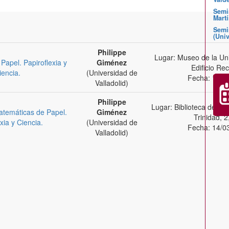
Semi
Martí
Semi
(Univ