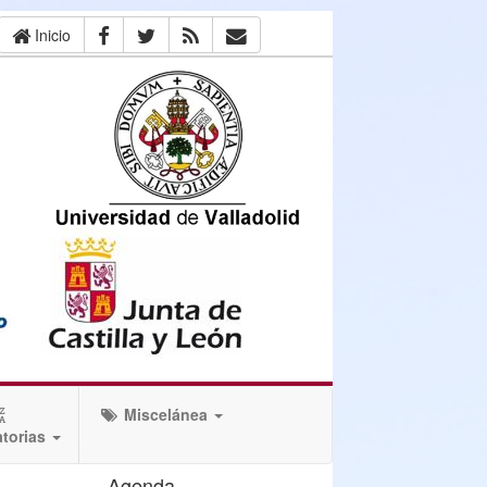
Inicio
Miscelánea
torias
Agenda