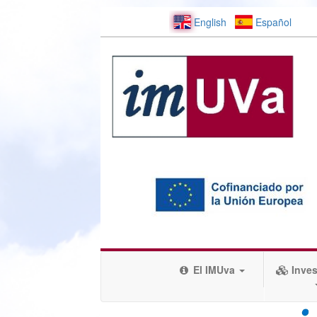
English
Español
El IMUva
Inves