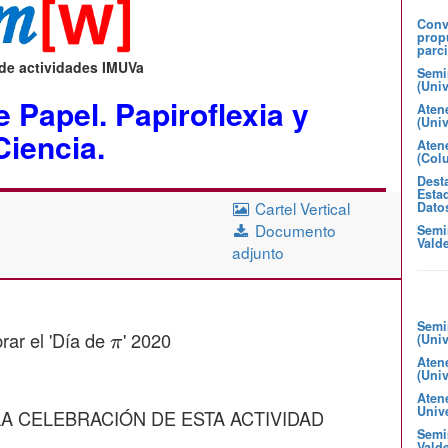
Convo
prop
parci
 de actividades IMUVa
Semi
(Uni
 Papel. Papiroflexia y
Aten
(Uni
Ciencia.
Atene
(Col
Desta
Estad
Cartel Vertical
Dato
Documento
Semi
Valde
adjunto
π
Semi
rar el 'Día de
' 2020
(Uni
Aten
(Uni
Aten
Unive
A CELEBRACIÓN DE ESTA ACTIVIDAD
Semin
Valde