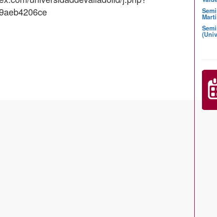
9aeb4206ce
Semi
Martí
Semi
(Univ