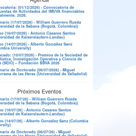
catoria: (01/12/2026) - Convocatoria de
uestas de Actividades del IMUVA financiables
almente. 2026.
nario (17/07/2026) - William Guerrero Rueda
versidad de la Sabana (Bogotá, Colombia))
eo (16/07/2026) - Antonio Casares Santos
versidad de Kaiserslautern-Landau)
o (14/07/2026) - Alberto González Sanz
umbia University)
cado: (10/07/2026) - Premios de la Sociedad de
ística, Investigación Operativa y Ciencia de
s (SEIO) – Fundación BBVA 2026
nario de Doctorado (06/07/2026) - Miguel
rrama de las Heras (Universidad de Valladolid)
Próximos Eventos
nario (17/07/26) - William Guerrero Rueda
versidad de la Sabana (Bogotá, Colombia))
eo (16/07/26) - Antonio Casares Santos
versidad de Kaiserslautern-Landau)
eo (14/07/26) - Alberto González Sanz (Columbia
rsity)
ario de Doctorado (06/07/26) - Miguel
rrama de las Heras (Universidad de Valladolid)