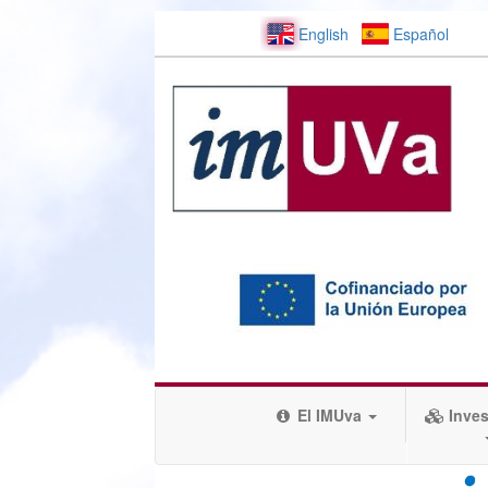
English
Español
El IMUva
Inves