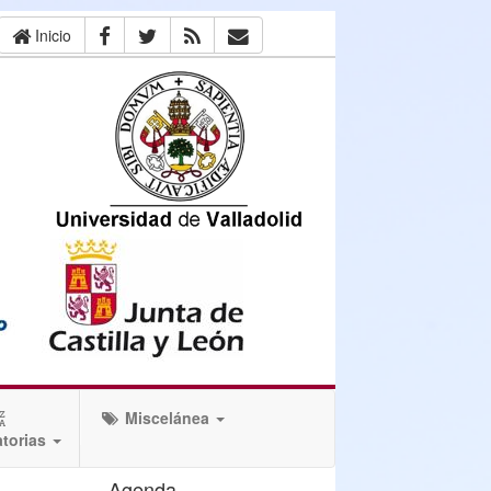
Inicio
Miscelánea
torias
Agenda