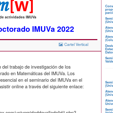
Convo
prop
parci
 de actividades IMUVa
Semi
(Uni
octorado IMUVa 2022
Aten
(Uni
Atene
(Col
Cartel Vertical
Desta
Estad
Dato
Semi
Valde
del trabajo de investigación de los
orado en Matemáticas del IMUVa. Los
esencial en el seminario del IMUVa en el
Semi
istir online a través del siguiente enlace:
(Uni
Aten
(Uni
Aten
Unive
Semin
bex.com/universidaddevalladolid/j.php?
Valde