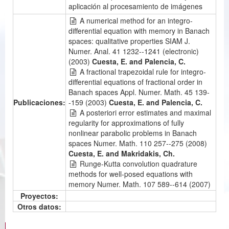
aplicación al procesamiento de imágenes
A numerical method for an integro-
differential equation with memory in Banach
spaces: qualitative properties SIAM J.
Numer. Anal. 41 1232--1241 (electronic)
(2003)
Cuesta, E. and Palencia, C.
A fractional trapezoidal rule for integro-
differential equations of fractional order in
Banach spaces Appl. Numer. Math. 45 139-
Publicaciones:
-159 (2003)
Cuesta, E. and Palencia, C.
A posteriori error estimates and maximal
regularity for approximations of fully
nonlinear parabolic problems in Banach
spaces Numer. Math. 110 257--275 (2008)
Cuesta, E. and Makridakis, Ch.
Runge-Kutta convolution quadrature
methods for well-posed equations with
memory Numer. Math. 107 589--614 (2007)
Calvo, M. P. and Cuesta, E. and Palencia,
Proyectos:
C.
Otros datos:
Convolution quadrature time
discretization of fractional diffusion-wave