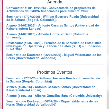
Agenda
equations Math. Comp. 75 673--696
(electronic) (2006)
Cuesta, Eduardo and
Convocatoria: (01/12/2026) - Convocatoria de propuestas de
Actividades del IMUVA financiables parcialmente. 2026.
Lubich, Christian and Palencia, Cesar
Seminario (17/07/2026) - William Guerrero Rueda (Universidad
Generalized fractional integrals in
de la Sabana (Bogotá, Colombia))
advanced remote sensing Proceedings of
Ateneo (16/07/2026) - Antonio Casares Santos (Universidad de
12th IEEE/ASME International Conference
Kaiserslautern-Landau)
on Mechatronic and Embedded systems and
Ateneo (14/07/2026) - Alberto González Sanz (Columbia
Application 0 (2016)
Eduardo Cuesta,
University)
Carmen Quintano Pastor, y Alfonso
Destacado: (10/07/2026) - Premios de la Sociedad de Estadística,
Investigación Operativa y Ciencia de Datos (SEIO) – Fundación
Fernández-Manso
BBVA 2026
Improving satellite image classification by
Seminario de Doctorado (06/07/2026) - Miguel Valderrama de las
using fractional type convolution filtering
Heras (Universidad de Valladolid)
International Journal of Applied Earth
Observation and Geoinformation 12 298–
301 (2010)
Próximos Eventos
Carmen Quintano Pastor,
Eduardo Cuesta Montero
Seminario (17/07/26) - William Guerrero Rueda (Universidad de
A variable step size numerical method
la Sabana (Bogotá, Colombia))
based on fractional type quadratures for
Ateneo (16/07/26) - Antonio Casares Santos (Universidad de
Kaiserslautern-Landau)
linear integro-differential equations
Advances in Engineering Software 41 64-69
Ateneo (14/07/26) - Alberto González Sanz (Columbia University)
(2010)
Eduardo Cuesta
Seminario de Doctorado (06/07/26) - Miguel Valderrama de las
Heras (Universidad de Valladolid)
Asymptotic behaviour of the solutions of