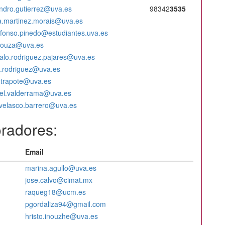
andro.gutierrez@uva.es
98342
3535
a.martinez.morais@uva.es
alfonso.pinedo@estudiantes.uva.es
.souza@uva.es
alo.rodriguez.pajares@uva.es
e.rodriguez@uva.es
a.trapote@uva.es
el.valderrama@uva.es
.velasco.barrero@uva.es
oradores:
Email
marina.agullo@uva.es
jose.calvo@cimat.mx
raqueg18@ucm.es
pgordaliza94@gmail.com
hristo.inouzhe@uva.es