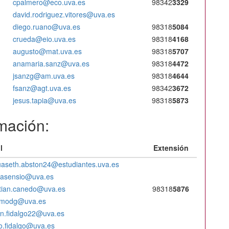
cpalmero@eco.uva.es
98342
3329
david.rodriguez.vitores@uva.es
diego.ruano@uva.es
98318
5084
crueda@eio.uva.es
98318
4168
augusto@mat.uva.es
98318
5707
anamaria.sanz@uva.es
98318
4472
jsanzg@am.uva.es
98318
4644
fsanz@agt.uva.es
98342
3672
jesus.tapia@uva.es
98318
5873
mación:
l
Extensión
uaseth.abston24@estudiantes.uva.es
.asensio@uva.es
stian.canedo@uva.es
98318
5876
imodg@uva.es
an.fidalgo22@uva.es
o.fidalgo@uva.es