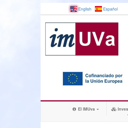
English
Español
El IMUva
Inves