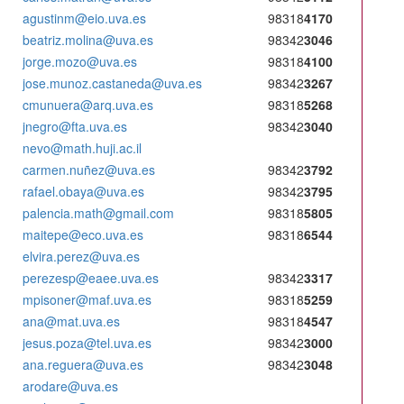
agustinm@eio.uva.es
98318
4170
beatriz.molina@uva.es
98342
3046
jorge.mozo@uva.es
98318
4100
jose.munoz.castaneda@uva.es
98342
3267
cmunuera@arq.uva.es
98318
5268
jnegro@fta.uva.es
98342
3040
nevo@math.huji.ac.il
carmen.nuñez@uva.es
98342
3792
rafael.obaya@uva.es
98342
3795
palencia.math@gmail.com
98318
5805
maitepe@eco.uva.es
98318
6544
elvira.perez@uva.es
perezesp@eaee.uva.es
98342
3317
mpisoner@maf.uva.es
98318
5259
ana@mat.uva.es
98318
4547
jesus.poza@tel.uva.es
98342
3000
ana.reguera@uva.es
98342
3048
arodare@uva.es