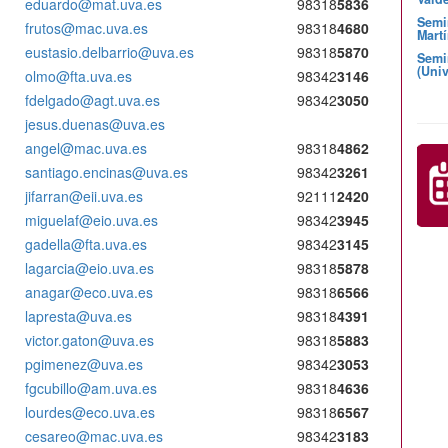
eduardo@mat.uva.es
98318
5836
Semi
frutos@mac.uva.es
98318
4680
Martí
eustasio.delbarrio@uva.es
98318
5870
Semi
(Univ
olmo@fta.uva.es
98342
3146
fdelgado@agt.uva.es
98342
3050
jesus.duenas@uva.es
angel@mac.uva.es
98318
4862
santiago.encinas@uva.es
98342
3261
jifarran@eii.uva.es
92111
2420
miguelaf@eio.uva.es
98342
3945
gadella@fta.uva.es
98342
3145
lagarcia@eio.uva.es
98318
5878
anagar@eco.uva.es
98318
6566
lapresta@uva.es
98318
4391
victor.gaton@uva.es
98318
5883
pgimenez@uva.es
98342
3053
fgcubillo@am.uva.es
98318
4636
lourdes@eco.uva.es
98318
6567
cesareo@mac.uva.es
98342
3183