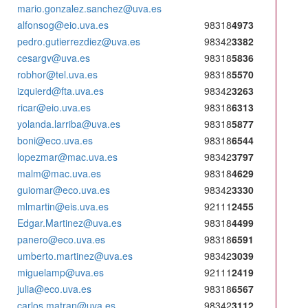
mario.gonzalez.sanchez@uva.es
alfonsog@eio.uva.es
98318
4973
pedro.gutierrezdiez@uva.es
98342
3382
cesargv@uva.es
98318
5836
robhor@tel.uva.es
98318
5570
izquierd@fta.uva.es
98342
3263
ricar@eio.uva.es
98318
6313
yolanda.larriba@uva.es
98318
5877
boni@eco.uva.es
98318
6544
lopezmar@mac.uva.es
98342
3797
malm@mac.uva.es
98318
4629
guiomar@eco.uva.es
98342
3330
mlmartin@eis.uva.es
92111
2455
Edgar.Martinez@uva.es
98318
4499
panero@eco.uva.es
98318
6591
umberto.martinez@uva.es
98342
3039
miguelamp@uva.es
92111
2419
julia@eco.uva.es
98318
6567
carlos.matran@uva.es
98342
3112