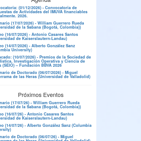
catoria: (01/12/2026) - Convocatoria de
uestas de Actividades del IMUVA financiables
almente. 2026.
nario (17/07/2026) - William Guerrero Rueda
versidad de la Sabana (Bogotá, Colombia))
eo (16/07/2026) - Antonio Casares Santos
versidad de Kaiserslautern-Landau)
o (14/07/2026) - Alberto González Sanz
umbia University)
cado: (10/07/2026) - Premios de la Sociedad de
ística, Investigación Operativa y Ciencia de
s (SEIO) – Fundación BBVA 2026
nario de Doctorado (06/07/2026) - Miguel
rrama de las Heras (Universidad de Valladolid)
Próximos Eventos
nario (17/07/26) - William Guerrero Rueda
versidad de la Sabana (Bogotá, Colombia))
eo (16/07/26) - Antonio Casares Santos
versidad de Kaiserslautern-Landau)
eo (14/07/26) - Alberto González Sanz (Columbia
rsity)
ario de Doctorado (06/07/26) - Miguel
rrama de las Heras (Universidad de Valladolid)