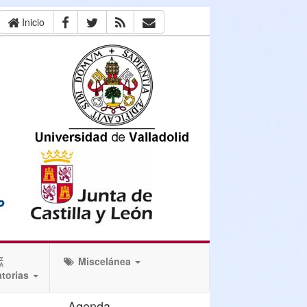
Inicio
Miscelánea
torias
Agenda