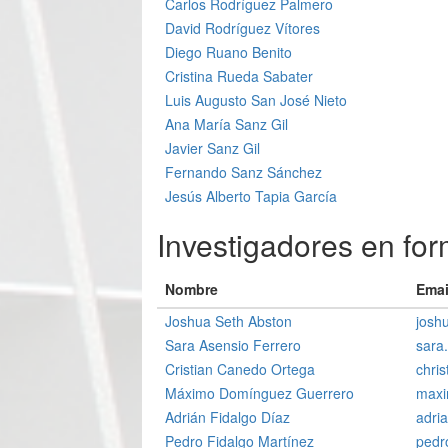
Carlos Rodríguez Palmero
David Rodríguez Vítores
Diego Ruano Benito
Cristina Rueda Sabater
Luis Augusto San José Nieto
Ana María Sanz Gil
Javier Sanz Gil
Fernando Sanz Sánchez
Jesús Alberto Tapia García
Investigadores en for
Nombre
Emai
Joshua Seth Abston
josh
Sara Asensio Ferrero
sara
Cristian Canedo Ortega
chri
Máximo Domínguez Guerrero
max
Adrián Fidalgo Díaz
adri
Pedro Fidalgo Martínez
pedr