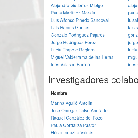
Alejandro Gutiérrez Mielgo
alej
Paula Martínez Morais
paul
Luis Alfonso Pinedo Sandoval
luis
Lais Ramos Gomes
lais
Gonzalo Rodríguez Pajares
gonz
Jorge Rodríguez Pérez
jorg
Lucía Trapote Reglero
luci
Miguel Valderrama de las Heras
migu
Inés Velasco Barrero
ines
Investigadores colab
Nombre
Marina Agulló Antolín
José Omegar Calvo Andrade
Raquel González del Pozo
Paula Gordaliza Pastor
Hristo Inouzhe Valdés