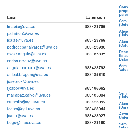
Convo
prop
parci
Email
Extensión
Semi
(Uni
lmabia@uva.es
98342
3796
Aten
palmiron@uva.es
(Uni
isaias@uva.es
98342
3769
Atene
(Col
pedrocesar.alvarez@uva.es
98342
3930
Desta
oscar.angulo@uva.es
98318
5835
Estad
Dato
carlos.arranz@uva.es
Semi
angela.barbero@uva.es
98342
3793
Valde
anibal.bregon@uva.es
98318
5619
josebrox@uva.es
fjcabo@uva.es
98318
6662
Semi
mariapaz.calvo@uva.es
98318
5884
(Uni
campillo@agt.uva.es
98342
3052
Aten
(Uni
fcano@agt.uva.es
98342
3044
Aten
jcano@uva.es
98342
3927
Unive
bego@mac.uva.es
98342
3180
Semin
Valde