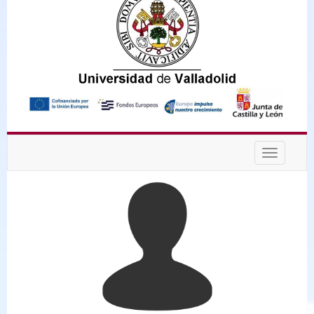
Desplega
navegaci