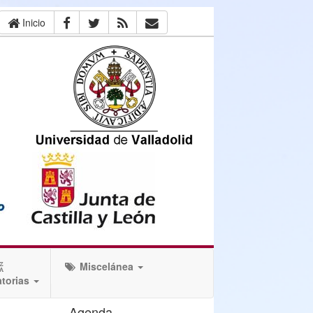
Inicio
Miscelánea
torias
Agenda