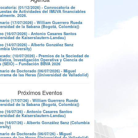
catoria: (01/12/2026) - Convocatoria de
uestas de Actividades del IMUVA financiables
almente. 2026.
nario (17/07/2026) - William Guerrero Rueda
versidad de la Sabana (Bogotá, Colombia))
eo (16/07/2026) - Antonio Casares Santos
versidad de Kaiserslautern-Landau)
o (14/07/2026) - Alberto González Sanz
umbia University)
cado: (10/07/2026) - Premios de la Sociedad de
ística, Investigación Operativa y Ciencia de
s (SEIO) – Fundación BBVA 2026
nario de Doctorado (06/07/2026) - Miguel
rrama de las Heras (Universidad de Valladolid)
Próximos Eventos
nario (17/07/26) - William Guerrero Rueda
versidad de la Sabana (Bogotá, Colombia))
eo (16/07/26) - Antonio Casares Santos
versidad de Kaiserslautern-Landau)
eo (14/07/26) - Alberto González Sanz (Columbia
rsity)
ario de Doctorado (06/07/26) - Miguel
rrama de las Heras (Universidad de Valladolid)