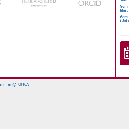
Semi
Martí
Semi
(Univ
ets en @IMUVA_.