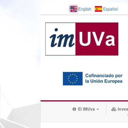
English
Español
El IMUva
Inves