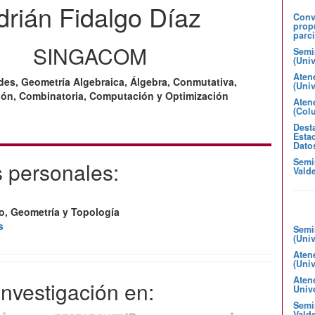
drián Fidalgo Díaz
Convo
prop
parci
SINGACOM
Semi
(Uni
Aten
des, Geometría Algebraica, Álgebra, Conmutativa,
(Uni
ión, Combinatoria, Computación y Optimización
Atene
(Col
Desta
Estad
Dato
Semi
 personales:
Valde
co, Geometría y Topología
s
Semi
(Uni
Aten
(Uni
Aten
 investigación en:
Unive
Semin
Valde