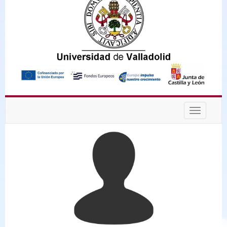
Desplega
navegaci