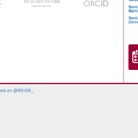
Semi
Martí
Semi
(Univ
ets en @IMUVA_.