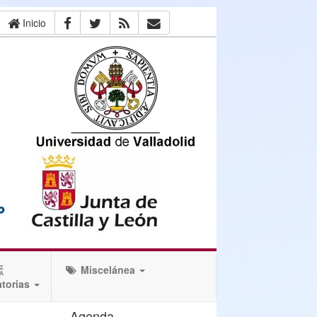
Inicio
Miscelánea
torias
Agenda