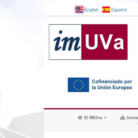
English
Español
El IMUva
Inves