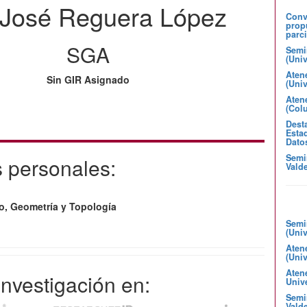
José Reguera López
Convo
prop
parci
SGA
Semi
(Uni
Aten
Sin GIR Asignado
(Uni
Atene
(Col
Desta
Estad
Dato
Semi
 personales:
Valde
co, Geometría y Topología
Semi
(Uni
Aten
(Uni
Aten
 investigación en:
Unive
Semin
Valde