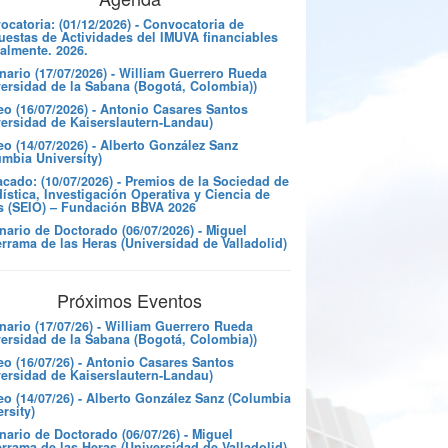
catoria: (01/12/2026) - Convocatoria de
uestas de Actividades del IMUVA financiables
almente. 2026.
nario (17/07/2026) - William Guerrero Rueda
versidad de la Sabana (Bogotá, Colombia))
eo (16/07/2026) - Antonio Casares Santos
versidad de Kaiserslautern-Landau)
o (14/07/2026) - Alberto González Sanz
umbia University)
cado: (10/07/2026) - Premios de la Sociedad de
ística, Investigación Operativa y Ciencia de
s (SEIO) – Fundación BBVA 2026
nario de Doctorado (06/07/2026) - Miguel
rrama de las Heras (Universidad de Valladolid)
Próximos Eventos
nario (17/07/26) - William Guerrero Rueda
versidad de la Sabana (Bogotá, Colombia))
eo (16/07/26) - Antonio Casares Santos
versidad de Kaiserslautern-Landau)
eo (14/07/26) - Alberto González Sanz (Columbia
rsity)
ario de Doctorado (06/07/26) - Miguel
rrama de las Heras (Universidad de Valladolid)