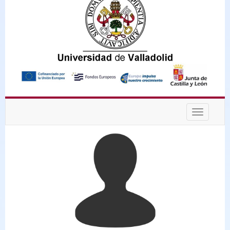
Desplega
navegaci