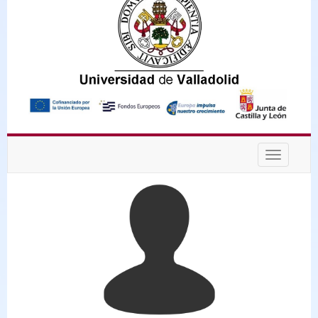
Desplega
navegaci