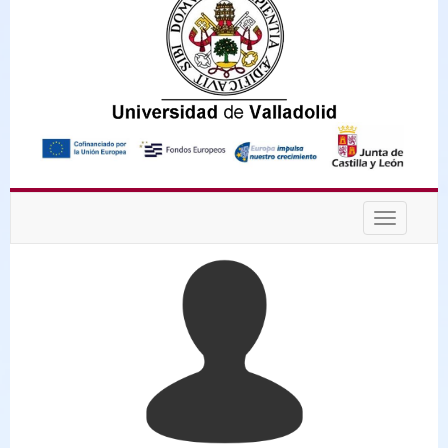
Desplega
navegaci