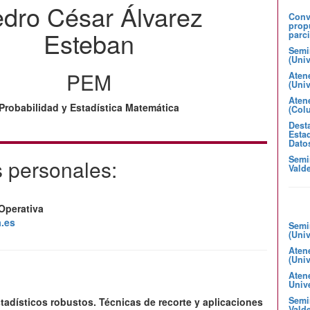
dro César Álvarez
Convo
prop
Esteban
parci
Semi
(Uni
PEM
Aten
(Uni
Atene
Probabilidad y Estadística Matemática
(Col
Desta
Estad
Dato
Semi
 personales:
Valde
 Operativa
.es
Semi
(Uni
Aten
(Uni
Aten
Unive
Semin
tadísticos robustos. Técnicas de recorte y aplicaciones
Valde