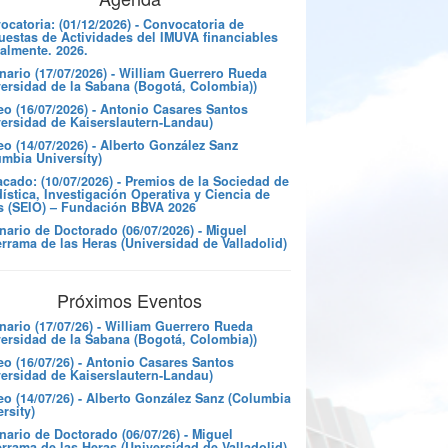
catoria: (01/12/2026) - Convocatoria de
uestas de Actividades del IMUVA financiables
almente. 2026.
nario (17/07/2026) - William Guerrero Rueda
versidad de la Sabana (Bogotá, Colombia))
eo (16/07/2026) - Antonio Casares Santos
versidad de Kaiserslautern-Landau)
o (14/07/2026) - Alberto González Sanz
umbia University)
cado: (10/07/2026) - Premios de la Sociedad de
ística, Investigación Operativa y Ciencia de
s (SEIO) – Fundación BBVA 2026
nario de Doctorado (06/07/2026) - Miguel
rrama de las Heras (Universidad de Valladolid)
Próximos Eventos
nario (17/07/26) - William Guerrero Rueda
versidad de la Sabana (Bogotá, Colombia))
eo (16/07/26) - Antonio Casares Santos
versidad de Kaiserslautern-Landau)
eo (14/07/26) - Alberto González Sanz (Columbia
rsity)
ario de Doctorado (06/07/26) - Miguel
rrama de las Heras (Universidad de Valladolid)