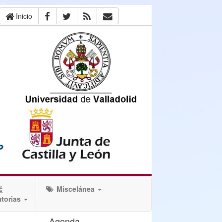
Inicio
Miscelánea
torias
Agenda