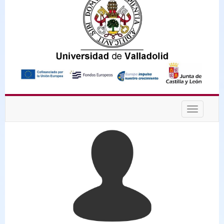
Desplega
navegaci