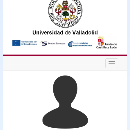
Desplega
navegaci