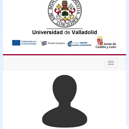
Desplega
navegaci