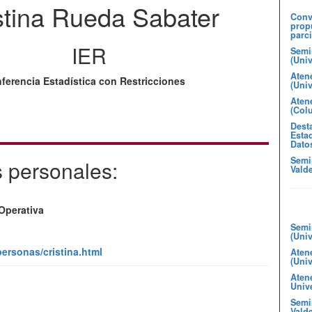
stina Rueda Sabater
Convo
prop
parci
IER
Semi
(Uni
Aten
nferencia Estadística con Restricciones
(Uni
Atene
(Col
Desta
Estad
Dato
Semi
 personales:
Valde
 Operativa
Semi
(Uni
personas/cristina.html
Aten
(Uni
Aten
Unive
Semin
Valde