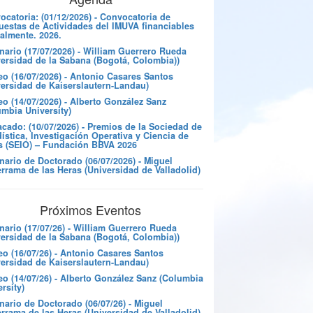
catoria: (01/12/2026) - Convocatoria de
uestas de Actividades del IMUVA financiables
almente. 2026.
nario (17/07/2026) - William Guerrero Rueda
versidad de la Sabana (Bogotá, Colombia))
eo (16/07/2026) - Antonio Casares Santos
versidad de Kaiserslautern-Landau)
o (14/07/2026) - Alberto González Sanz
umbia University)
cado: (10/07/2026) - Premios de la Sociedad de
ística, Investigación Operativa y Ciencia de
s (SEIO) – Fundación BBVA 2026
nario de Doctorado (06/07/2026) - Miguel
rrama de las Heras (Universidad de Valladolid)
Próximos Eventos
nario (17/07/26) - William Guerrero Rueda
versidad de la Sabana (Bogotá, Colombia))
eo (16/07/26) - Antonio Casares Santos
versidad de Kaiserslautern-Landau)
eo (14/07/26) - Alberto González Sanz (Columbia
rsity)
ario de Doctorado (06/07/26) - Miguel
rrama de las Heras (Universidad de Valladolid)