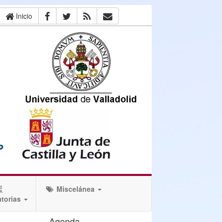
Inicio
Miscelánea
torias
Agenda