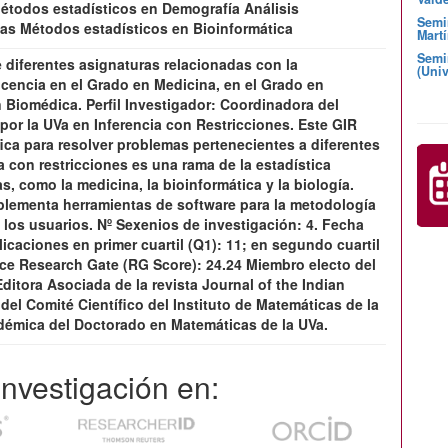
Métodos estadísticos en Demografía Análisis
Semi
as Métodos estadísticos en Bioinformática
Martí
Semi
e diferentes asignaturas relacionadas con la
(Univ
ocencia en el Grado en Medicina, en el Grado en
n Biomédica. Perfil Investigador: Coordinadora del
or la UVa en Inferencia con Restricciones. Este GIR
ica para resolver problemas pertenecientes a diferentes
a con restricciones es una rama de la estadística
s, como la medicina, la bioinformática y la biología.
plementa herramientas de software para la metodología
 los usuarios. Nº Sexenios de investigación: 4. Fecha
caciones en primer cuartil (Q1): 11; en segundo cuartil
ndice Research Gate (RG Score): 24.24 Miembro electo del
Editora Asociada de la revista Journal of the Indian
 del Comité Científico del Instituto de Matemáticas de la
démica del Doctorado en Matemáticas de la UVa.
 investigación en: