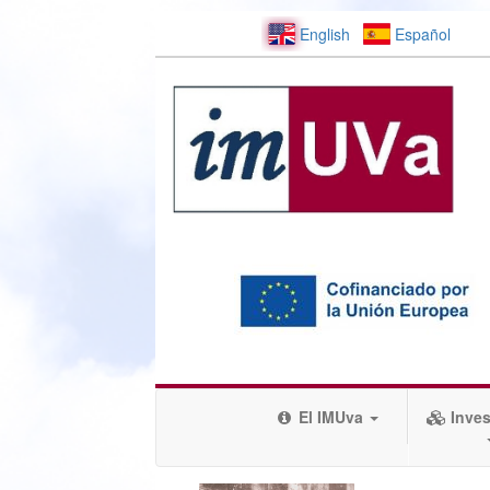
English
Español
El IMUva
Inves