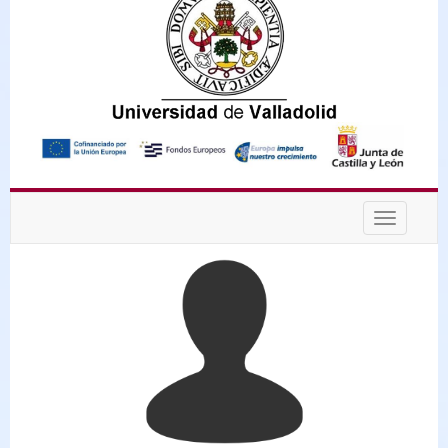
Desplega
navegaci