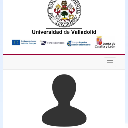
Desplega
navegaci