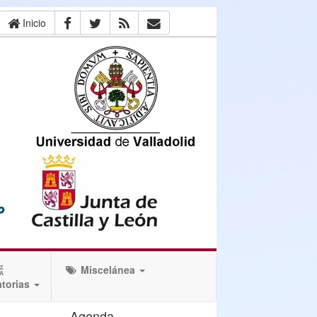
Inicio
Miscelánea
torias
Agenda