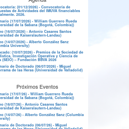
catoria: (01/12/2026) - Convocatoria de
uestas de Actividades del IMUVA financiables
almente. 2026.
nario (17/07/2026) - William Guerrero Rueda
versidad de la Sabana (Bogotá, Colombia))
eo (16/07/2026) - Antonio Casares Santos
versidad de Kaiserslautern-Landau)
o (14/07/2026) - Alberto González Sanz
umbia University)
cado: (10/07/2026) - Premios de la Sociedad de
ística, Investigación Operativa y Ciencia de
s (SEIO) – Fundación BBVA 2026
nario de Doctorado (06/07/2026) - Miguel
rrama de las Heras (Universidad de Valladolid)
Próximos Eventos
nario (17/07/26) - William Guerrero Rueda
versidad de la Sabana (Bogotá, Colombia))
eo (16/07/26) - Antonio Casares Santos
versidad de Kaiserslautern-Landau)
eo (14/07/26) - Alberto González Sanz (Columbia
rsity)
ario de Doctorado (06/07/26) - Miguel
rrama de las Heras (Universidad de Valladolid)