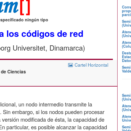
Convo
prop
parci
especificado ningún tipo
Semi
(Uni
a los códigos de red
Aten
(Uni
Atene
org Universitet, Dinamarca)
(Col
Desta
Estad
Dato
Cartel Horizontal
Semi
d de Ciencias
Valde
Semi
(Uni
cional, un nodo intermedio transmite la
Aten
(Uni
la. Sin embargo, si los nodos pueden procesar
Aten
a versión modificada de ésta, la capacidad de
Unive
n particular, es posible alcanzar la capacidad
Semin
Valde