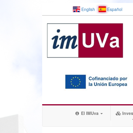
English
Español
El IMUva
Inves