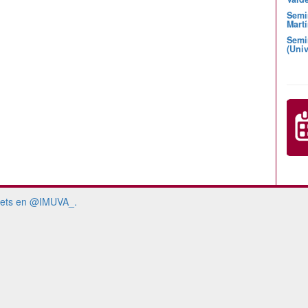
Semi
Martí
Semi
(Univ
ets en @IMUVA_.