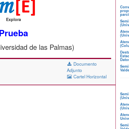
Convo
prop
parci
Explora
Semi
(Uni
Prueba
Aten
(Uni
Atene
iversidad de las Palmas)
(Col
Desta
Estad
Dato
Documento
Semi
Adjunto
Valde
Cartel Horizontal
Semi
(Uni
Aten
(Uni
Aten
Unive
Semin
Valde