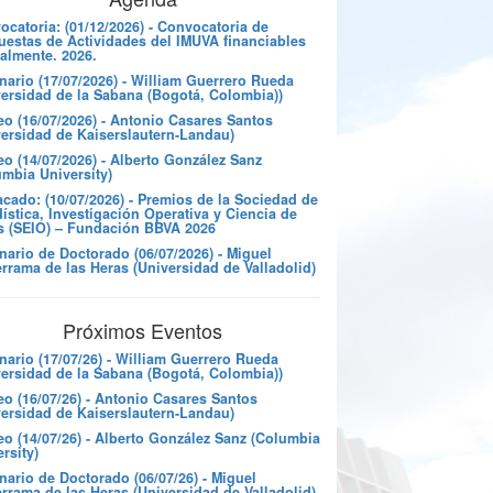
catoria: (01/12/2026) - Convocatoria de
uestas de Actividades del IMUVA financiables
almente. 2026.
nario (17/07/2026) - William Guerrero Rueda
versidad de la Sabana (Bogotá, Colombia))
eo (16/07/2026) - Antonio Casares Santos
versidad de Kaiserslautern-Landau)
o (14/07/2026) - Alberto González Sanz
umbia University)
cado: (10/07/2026) - Premios de la Sociedad de
ística, Investigación Operativa y Ciencia de
s (SEIO) – Fundación BBVA 2026
nario de Doctorado (06/07/2026) - Miguel
rrama de las Heras (Universidad de Valladolid)
Próximos Eventos
nario (17/07/26) - William Guerrero Rueda
versidad de la Sabana (Bogotá, Colombia))
eo (16/07/26) - Antonio Casares Santos
versidad de Kaiserslautern-Landau)
eo (14/07/26) - Alberto González Sanz (Columbia
rsity)
ario de Doctorado (06/07/26) - Miguel
rrama de las Heras (Universidad de Valladolid)