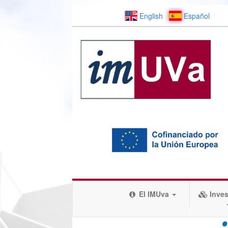
English
Español
El IMUva
Inves