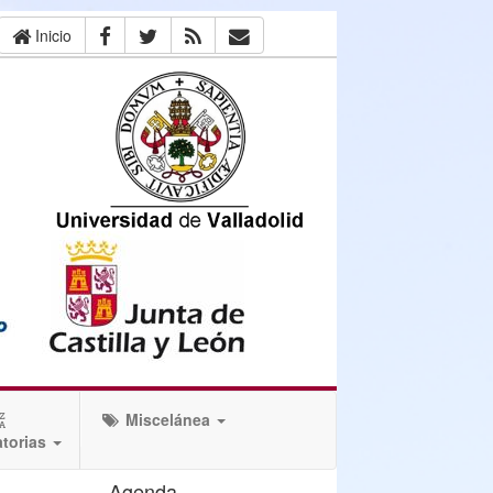
Inicio
Miscelánea
torias
Agenda