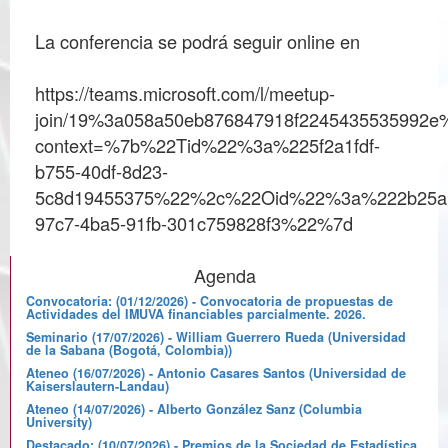
La conferencia se podrá seguir online en
https://teams.microsoft.com/l/meetup-
join/19%3a058a50eb876847918f2245435535992e%
context=%7b%22Tid%22%3a%225f2a1fdf-
b755-40df-8d23-
5c8d19455375%22%2c%22Oid%22%3a%222b25a
Agenda
Convocatoria: (01/12/2026) - Convocatoria de propuestas de
Actividades del IMUVA financiables parcialmente. 2026.
Seminario (17/07/2026) - William Guerrero Rueda (Universidad
de la Sabana (Bogotá, Colombia))
Ateneo (16/07/2026) - Antonio Casares Santos (Universidad de
Kaiserslautern-Landau)
Ateneo (14/07/2026) - Alberto González Sanz (Columbia
University)
Destacado: (10/07/2026) - Premios de la Sociedad de Estadística,