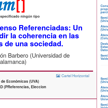
Convo
prop
parci
especificado ningún tipo
Semi
(Uni
enso Referenciadas: Un
Aten
(Uni
ir la coherencia en las
Atene
(Col
s de una sociedad.
Desta
Estad
Dato
ón Barbero (Universidad de
Semi
Valde
alamanca)
Cartel Horizontal
Semi
d de Económicas (UVA)
(Uni
D (PReferencias, Eleccion
Aten
(Uni
Aten
Unive
Semin
Valde