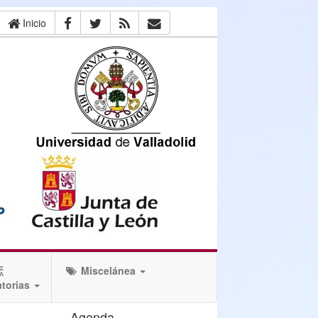
Inicio
Miscelánea
torias
Agenda