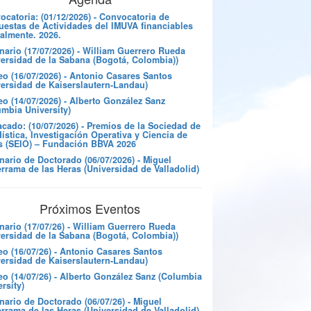
catoria: (01/12/2026) - Convocatoria de
uestas de Actividades del IMUVA financiables
almente. 2026.
nario (17/07/2026) - William Guerrero Rueda
versidad de la Sabana (Bogotá, Colombia))
eo (16/07/2026) - Antonio Casares Santos
versidad de Kaiserslautern-Landau)
o (14/07/2026) - Alberto González Sanz
umbia University)
cado: (10/07/2026) - Premios de la Sociedad de
ística, Investigación Operativa y Ciencia de
s (SEIO) – Fundación BBVA 2026
nario de Doctorado (06/07/2026) - Miguel
rrama de las Heras (Universidad de Valladolid)
Próximos Eventos
nario (17/07/26) - William Guerrero Rueda
versidad de la Sabana (Bogotá, Colombia))
eo (16/07/26) - Antonio Casares Santos
versidad de Kaiserslautern-Landau)
eo (14/07/26) - Alberto González Sanz (Columbia
rsity)
ario de Doctorado (06/07/26) - Miguel
rrama de las Heras (Universidad de Valladolid)