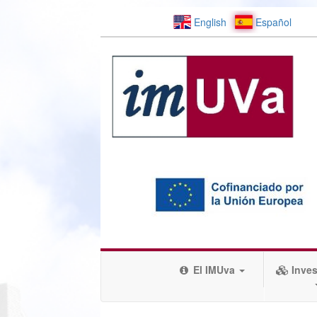
English
Español
El IMUva
Inves