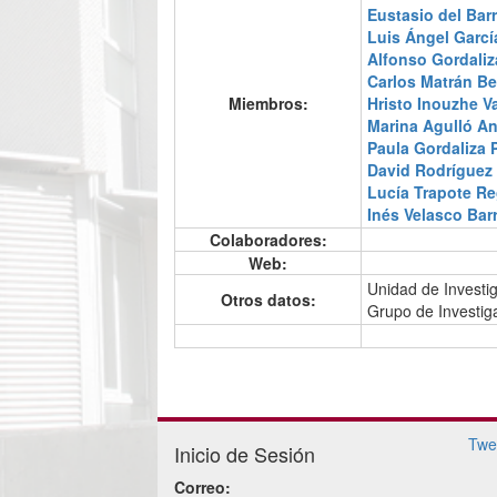
Eustasio del Barr
Luis Ángel Garc
Alfonso Gordali
Carlos Matrán B
Miembros:
Hristo Inouzhe V
Marina Agulló An
Paula Gordaliza 
David Rodríguez 
Lucía Trapote Re
Inés Velasco Bar
Colaboradores:
Web:
Unidad de Investig
Otros datos:
Grupo de Investig
Twe
Inicio de Sesión
Correo: