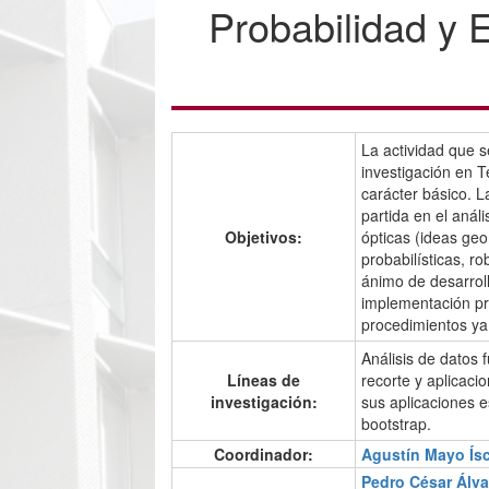
Probabilidad y 
La actividad que 
investigación en T
carácter básico. La
partida en el anál
Objetivos:
ópticas (ideas ge
probabilísticas, ro
ánimo de desarrol
implementación pr
procedimientos ya
Análisis de datos 
Líneas de
recorte y aplicaci
investigación:
sus aplicaciones 
bootstrap.
Coordinador:
Agustín Mayo Ís
Pedro César Álv