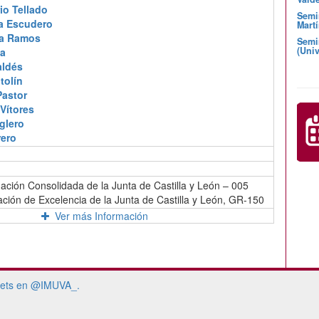
io Tellado
Semi
ía Escudero
Martí
za Ramos
Semi
(Univ
ea
aldés
tolín
Pastor
Vítores
glero
rero
ación Consolidada de la Junta de Castilla y León – 005
ación de Excelencia de la Junta de Castilla y León, GR-150
Ver más Información
ets en @IMUVA_.