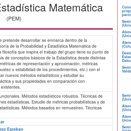
Estadística Matemática
Convo
prop
parci
(PEM)
Semi
(Uni
Aten
(Uni
se pretende desarrollar se enmarca dentro de la
Atene
eoría de la Probabilidad y Estadística Matemática de
(Col
 filosofía que inspira el trabajo del grupo tiene su punto de
Desta
Estad
isis de conceptos básicos de la Estadística desde distintas
Dato
ométricas de representación y aproximación, métricas
Semi
bustez o estabilidad de los procedimientos, etc.) con el
Valde
lar nuevos métodos estadísticos y estudiar su
áctica y sus propiedades en comparación con
 existentes.
Semi
funcionales. Métodos estadísticos robustos. Técnicas de
(Uni
ones estadísticas. Estudio de métricas probabilísticas y de
Aten
estadísticas. Métodos basados en remuestreo. Técnicas
(Uni
Aten
Unive
car
Semin
arez Esteban
Valde