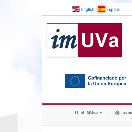
English
Español
El IMUva
Inves