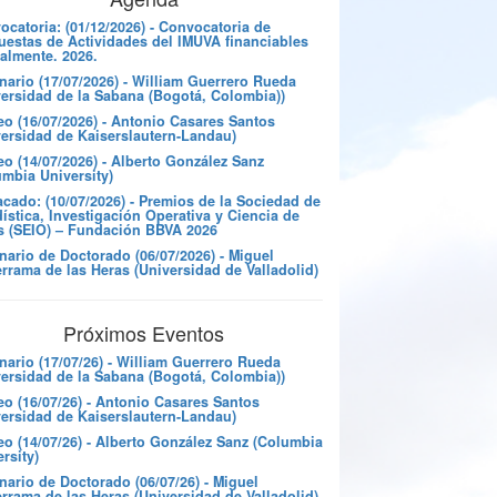
catoria: (01/12/2026) - Convocatoria de
uestas de Actividades del IMUVA financiables
almente. 2026.
nario (17/07/2026) - William Guerrero Rueda
versidad de la Sabana (Bogotá, Colombia))
eo (16/07/2026) - Antonio Casares Santos
versidad de Kaiserslautern-Landau)
o (14/07/2026) - Alberto González Sanz
umbia University)
cado: (10/07/2026) - Premios de la Sociedad de
ística, Investigación Operativa y Ciencia de
s (SEIO) – Fundación BBVA 2026
nario de Doctorado (06/07/2026) - Miguel
rrama de las Heras (Universidad de Valladolid)
Próximos Eventos
nario (17/07/26) - William Guerrero Rueda
versidad de la Sabana (Bogotá, Colombia))
eo (16/07/26) - Antonio Casares Santos
versidad de Kaiserslautern-Landau)
eo (14/07/26) - Alberto González Sanz (Columbia
rsity)
ario de Doctorado (06/07/26) - Miguel
rrama de las Heras (Universidad de Valladolid)