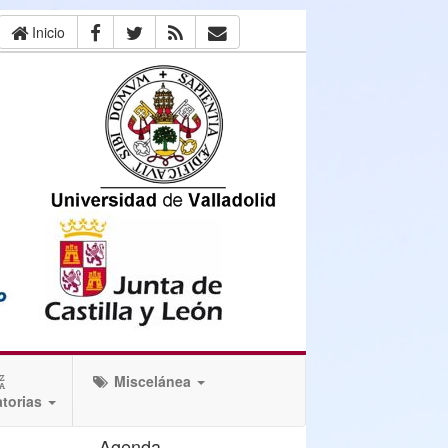
Inicio
Miscelánea
torias
Agenda