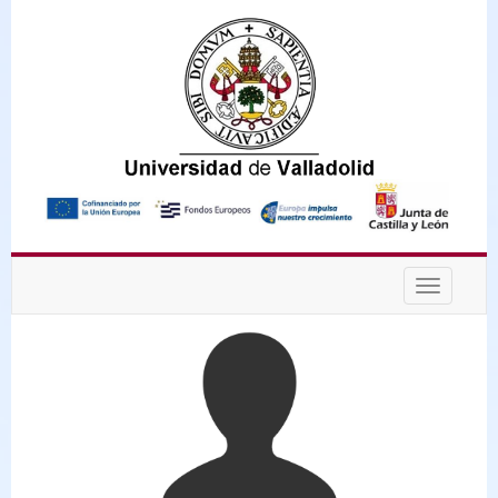
Desplega
navegaci