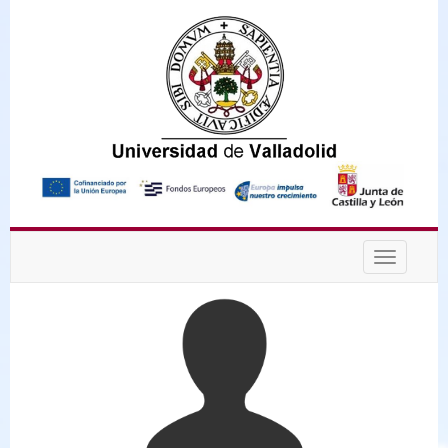
Desplega
navegaci