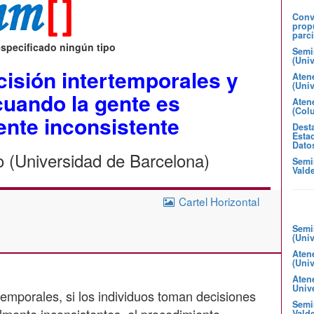
Convo
prop
parci
especificado ningún tipo
Semi
(Uni
isión intertemporales y
Aten
(Uni
cuando la gente es
Atene
(Col
nte inconsistente
Desta
Estad
Dato
 (Universidad de Barcelona)
Semi
Valde
Cartel Horizontal
Semi
(Uni
Aten
(Uni
Aten
Unive
temporales, si los individuos toman decisiones
Semin
lmente inconsistentes, el procedimiento
Valde