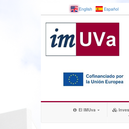
English
Español
El IMUva
Inves