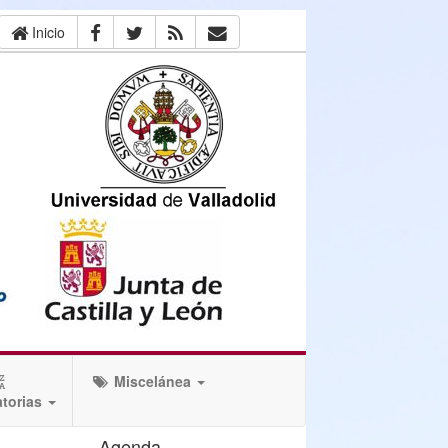
Inicio
Miscelánea
torias
Agenda