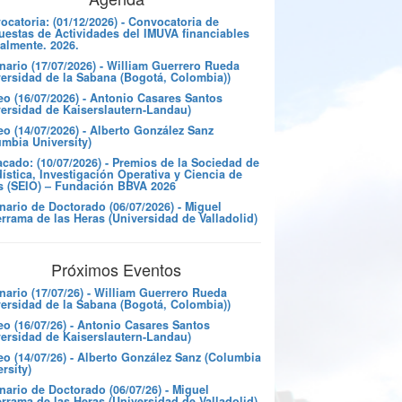
catoria: (01/12/2026) - Convocatoria de
uestas de Actividades del IMUVA financiables
almente. 2026.
nario (17/07/2026) - William Guerrero Rueda
versidad de la Sabana (Bogotá, Colombia))
eo (16/07/2026) - Antonio Casares Santos
versidad de Kaiserslautern-Landau)
o (14/07/2026) - Alberto González Sanz
umbia University)
cado: (10/07/2026) - Premios de la Sociedad de
ística, Investigación Operativa y Ciencia de
s (SEIO) – Fundación BBVA 2026
nario de Doctorado (06/07/2026) - Miguel
rrama de las Heras (Universidad de Valladolid)
Próximos Eventos
nario (17/07/26) - William Guerrero Rueda
versidad de la Sabana (Bogotá, Colombia))
eo (16/07/26) - Antonio Casares Santos
versidad de Kaiserslautern-Landau)
eo (14/07/26) - Alberto González Sanz (Columbia
rsity)
ario de Doctorado (06/07/26) - Miguel
rrama de las Heras (Universidad de Valladolid)