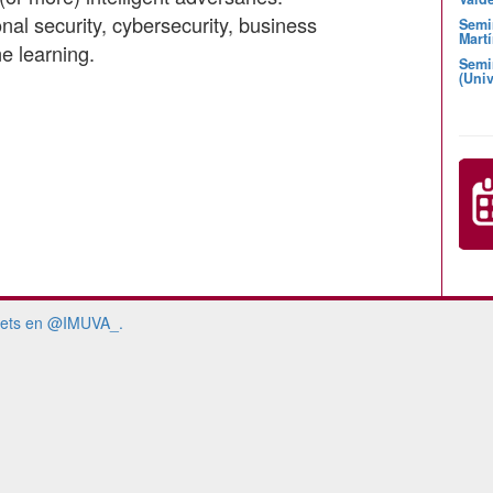
nal security, cybersecurity, business
Semi
Martí
e learning.
Semi
(Univ
ets en @IMUVA_.