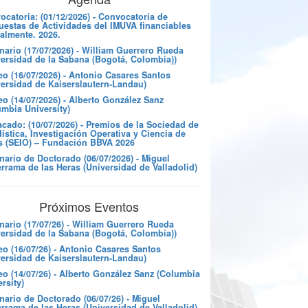
catoria: (01/12/2026) - Convocatoria de
uestas de Actividades del IMUVA financiables
almente. 2026.
nario (17/07/2026) - William Guerrero Rueda
versidad de la Sabana (Bogotá, Colombia))
eo (16/07/2026) - Antonio Casares Santos
versidad de Kaiserslautern-Landau)
o (14/07/2026) - Alberto González Sanz
umbia University)
cado: (10/07/2026) - Premios de la Sociedad de
ística, Investigación Operativa y Ciencia de
s (SEIO) – Fundación BBVA 2026
nario de Doctorado (06/07/2026) - Miguel
rrama de las Heras (Universidad de Valladolid)
Próximos Eventos
nario (17/07/26) - William Guerrero Rueda
versidad de la Sabana (Bogotá, Colombia))
eo (16/07/26) - Antonio Casares Santos
versidad de Kaiserslautern-Landau)
eo (14/07/26) - Alberto González Sanz (Columbia
rsity)
ario de Doctorado (06/07/26) - Miguel
rrama de las Heras (Universidad de Valladolid)