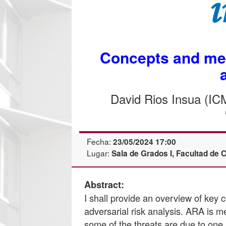
Concepts and met
David Rios Insua (I
Fecha:
23/05/2024 17:00
Lugar:
Sala de Grados I, Facultad de 
Abstract:
I shall provide an overview of key
adversarial risk analysis. ARA is m
some of the threats are due to one 