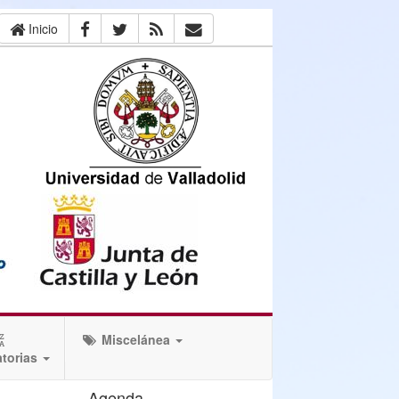
Inicio
Miscelánea
torias
Agenda