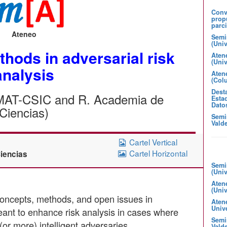
Convo
prop
parci
Ateneo
Semi
(Uni
hods in adversarial risk
Aten
(Uni
analysis
Atene
(Col
Desta
CMAT-CSIC and R. Academia de
Estad
Dato
Ciencias)
Semi
Valde
Cartel Vertical
Cartel Horizontal
Ciencias
Semi
(Uni
Aten
(Uni
 concepts, methods, and open issues in
Aten
Unive
eant to enhance risk analysis in cases where
Semin
(or more) intelligent adversaries.
Valde