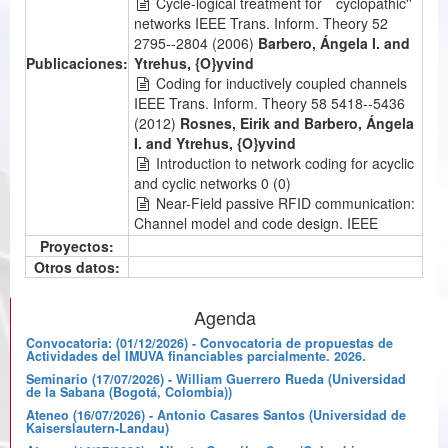
Cycle-logical treatment for ``cyclopathic''
networks IEEE Trans. Inform. Theory 52
2795--2804 (2006)
Barbero, Ángela I. and
Publicaciones:
Ytrehus, {O}yvind
Coding for inductively coupled channels
IEEE Trans. Inform. Theory 58 5418--5436
(2012)
Rosnes, Eirik and Barbero, Ángela
I. and Ytrehus, {O}yvind
Introduction to network coding for acyclic
and cyclic networks 0 (0)
Near-Field passive RFID communication:
Channel model and code design. IEEE
Transactions on Communications 62 1716-
Proyectos:
1727 (2014)
Barbero, A.I., Rosnes, E.,
Otros datos:
Yang, G. and Ytrehus, Ø.
Constrained codes for passive RFID
Agenda
communication Information Theory and
Applications Workshop (ITA), 2011 0 (2011)
Convocatoria: (01/12/2026) - Convocatoria de propuestas de
Actividades del IMUVA financiables parcialmente. 2026.
Barbero, A.I., Rosnes, E., Yang, G. and
Seminario (17/07/2026) - William Guerrero Rueda (Universidad
Ytrehus, Ø.
de la Sabana (Bogotá, Colombia))
Error Correction on an Insertion/Deletion
Ateneo (16/07/2026) - Antonio Casares Santos (Universidad de
Channel Applying Codes from RFID
Kaiserslautern-Landau)
Standards. Information Theory and