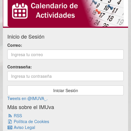
and Gröbner bases J. Symbolic Comput. 37
575--587 (2004)
Martínez-Moro, Edgar
Gröbner bases for permutations and
oriented trees Ann. Univ. Sci. Budapest.
Sect. Comput. 23 137--148 (2004)
Heged{H{u}}s, G. and Nagy, A. and
Inicio de Sesión
Rónyai, L.
Compounding secret sharing schemes
Correo:
Australas. J. Combin. 30 277--290 (2004)
Martínez-Moro, E. and Mozo-Fernández,
J. and Munuera, C.
A generalization of Niederreiter-Xing's
Contraseña:
propagation rule and its commutativity with
duality IEEE Trans. Inform. Theory 50 701-
-702 (2004)
Martínez-Moro, Edgar
On the Gröbner bases of some
symmetric systems and their application to
Tweets en @IMUVA_.
coding theory J. Symbolic Comput. 35 177-
Más sobre el IMUva
-194 (2003)
Mora, Teo and Sala,
Massimiliano
RSS
Properties of commutative association
Política de Cookies
schemes derived by {FGLM} techniques
Aviso Legal
Internat. J. Algebra Comput. 12 849--865