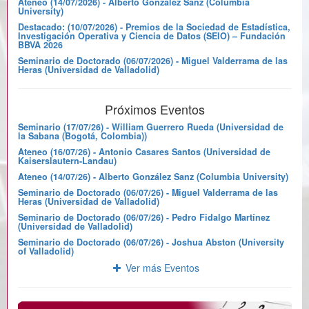
Ateneo (14/07/2026) - Alberto González Sanz (Columbia
Applications Workshop (ITA), 2012 0 (2012)
University)
Yang, G., Barbero, A.I., Rosnes, E., and
Destacado: (10/07/2026) - Premios de la Sociedad de Estadística,
Investigación Operativa y Ciencia de Datos (SEIO) – Fundación
Ytrehus .
BBVA 2026
On the power transfer of error-control
Seminario de Doctorado (06/07/2026) - Miguel Valderrama de las
codes for RFID communications. Information
Heras (Universidad de Valladolid)
Theory Proceedings (ISIT), 2012 IEEE
International Symposium on 0 (2012)
Yang,
G., Rosnes, E.,Barbero, A.I., and Ytrehus
Próximos Eventos

Seminario (17/07/26) - William Guerrero Rueda (Universidad de
Information exchange for routing
la Sabana (Bogotá, Colombia))
protocols. Information Theory and
Ateneo (16/07/26) - Antonio Casares Santos (Universidad de
Kaiserslautern-Landau)
Applications Workshop (ITA), 2014 0 (2014)
Barbero, A.I., and Ytrehus. Ø
Ateneo (14/07/26) - Alberto González Sanz (Columbia University)
A Coding-Based Approach to Robust
Seminario de Doctorado (06/07/26) - Miguel Valderrama de las
Heras (Universidad de Valladolid)
Shortest-Path Routing. Coding Theory and
Applications 4th International Castle
Seminario de Doctorado (06/07/26) - Pedro Fidalgo Martínez
(Universidad de Valladolid)
Meeting, Palmela Castle, Portugal,
Seminario de Doctorado (06/07/26) - Joshua Abston (University
September 15-18, 2014, Springer
of Valladolid)
International Publishers, 0 35 a 42 (2015)
Ver más Eventos
Barbero, A.I., and Ytrehus, Ø
Regular representations of finite-
dimensional separable semisimple algebras