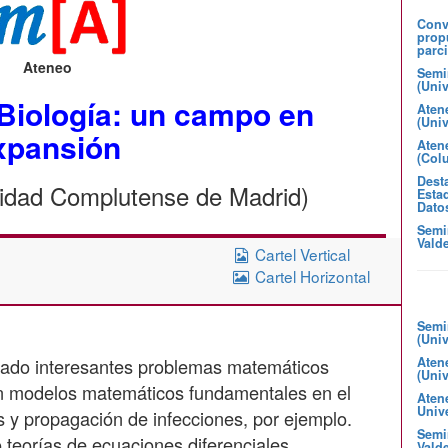
Convo
prop
parci
Ateneo
Semi
(Uni
Biología: un campo en
Aten
(Uni
xpansión
Atene
(Col
Desta
sidad Complutense de Madrid)
Estad
Dato
Semi
Valde
Cartel Vertical
Cartel Horizontal
Semi
(Uni
irado interesantes problemas matemáticos
Aten
(Uni
on modelos matemáticos fundamentales en el
Aten
Unive
 y propagación de infecciones, por ejemplo.
Semin
 teorías de ecuaciones diferenciales,
Valde