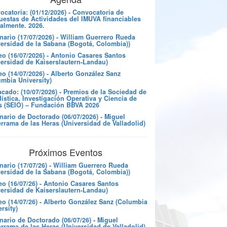
catoria: (01/12/2026) - Convocatoria de
uestas de Actividades del IMUVA financiables
almente. 2026.
nario (17/07/2026) - William Guerrero Rueda
versidad de la Sabana (Bogotá, Colombia))
eo (16/07/2026) - Antonio Casares Santos
versidad de Kaiserslautern-Landau)
o (14/07/2026) - Alberto González Sanz
umbia University)
cado: (10/07/2026) - Premios de la Sociedad de
ística, Investigación Operativa y Ciencia de
s (SEIO) – Fundación BBVA 2026
nario de Doctorado (06/07/2026) - Miguel
rrama de las Heras (Universidad de Valladolid)
Próximos Eventos
nario (17/07/26) - William Guerrero Rueda
versidad de la Sabana (Bogotá, Colombia))
eo (16/07/26) - Antonio Casares Santos
versidad de Kaiserslautern-Landau)
eo (14/07/26) - Alberto González Sanz (Columbia
rsity)
ario de Doctorado (06/07/26) - Miguel
rrama de las Heras (Universidad de Valladolid)