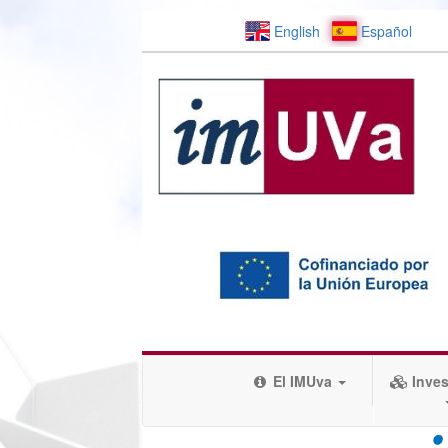
English
Español
El IMUva
Inves