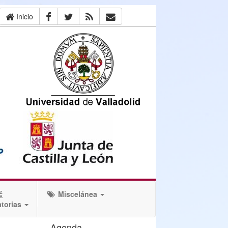
Inicio
Miscelánea
torias
Agenda