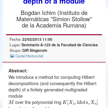
depth of a module
Bogdan Ichim (Instituto de
Matemáticas ”Simion Stoilow”
de la Academia Rumana)
Fecha:
22/02/2013 11:00
Lugar:
Seminario A-125 de la Facultad de Ciencias
Grupo:
GIR Singacom
Cartel Horizontal
Abstract:
We introduce a method for computing Hilbert
decompositions (and consequently the Hilbert
depth) of a finitely generated multigraded
M
K
[
X
1
,
l
d
o
t
s
,
X
n
]
over the polynomial ring