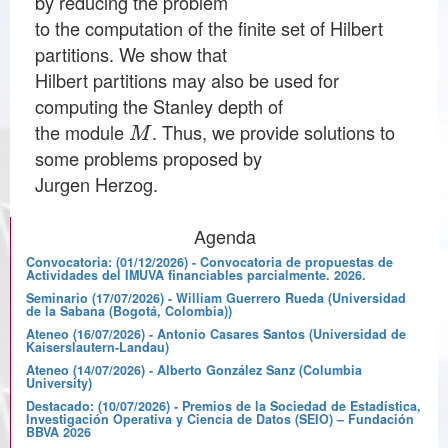
by reducing the problem
to the computation of the finite set of Hilbert
partitions. We show that
Hilbert partitions may also be used for
computing the Stanley depth of
M
the module
. Thus, we provide solutions to
some problems proposed by
Jurgen Herzog.
Agenda
Convocatoria: (01/12/2026) - Convocatoria de propuestas de
Actividades del IMUVA financiables parcialmente. 2026.
Seminario (17/07/2026) - William Guerrero Rueda (Universidad
de la Sabana (Bogotá, Colombia))
Ateneo (16/07/2026) - Antonio Casares Santos (Universidad de
Kaiserslautern-Landau)
Ateneo (14/07/2026) - Alberto González Sanz (Columbia
University)
Destacado: (10/07/2026) - Premios de la Sociedad de Estadística,
Investigación Operativa y Ciencia de Datos (SEIO) – Fundación
BBVA 2026