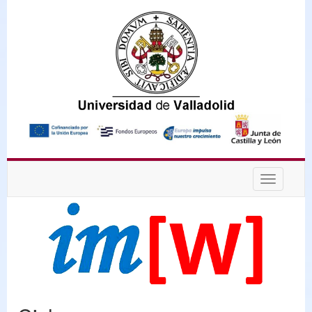
Desplega
navegaci